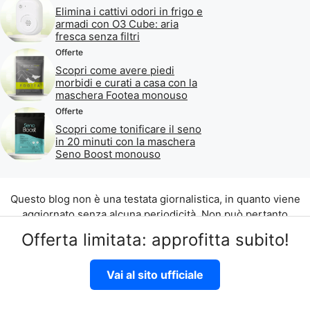
Elimina i cattivi odori in frigo e
armadi con O3 Cube: aria
fresca senza filtri
Offerte
Scopri come avere piedi
morbidi e curati a casa con la
maschera Footea monouso
Offerte
Scopri come tonificare il seno
in 20 minuti con la maschera
Seno Boost monouso
Questo blog non è una testata giornalistica, in quanto viene
aggiornato senza alcuna periodicità. Non può pertanto
considerarsi un prodotto editoriale ai sensi della legge n. 62
Offerta limitata: approfitta subito!
del 07.03.2001.
©2026 di Aliados Srl C.da Piana Romana snc, 90010 Lascari
Vai al sito ufficiale
(PA) P.IVA 07262700821
Disclaimer
|
Privacy Policy