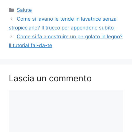
Categorie
Salute
Come si lavano le tende in lavatrice senza
stropicciarle? Il trucco per appenderle subito
Come si fa a costruire un pergolato in legno?
Il tutorial fai-da-te
Lascia un commento
Commento